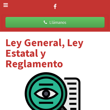
Llámanos
Ley General, Ley
Estatal y
Reglamento