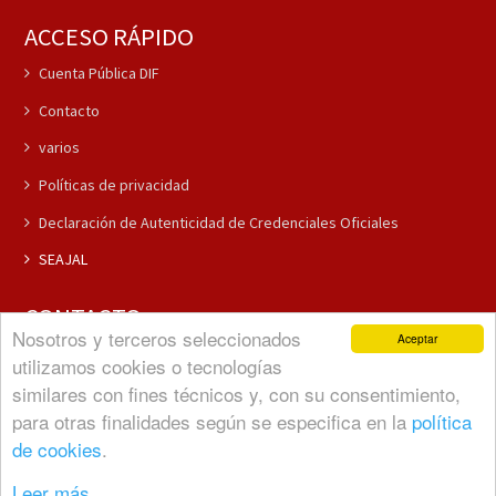
ACCESO RÁPIDO
Cuenta Pública DIF
Contacto
varios
Políticas de privacidad
Declaración de Autenticidad de Credenciales Oficiales
SEAJAL
CONTACTO
Nosotros y terceros seleccionados
Aceptar
(37) 3796-5381
utilizamos cookies o tecnologías
(37) 3796-5292
similares con fines técnicos y, con su consentimiento,
Comunicacion@cuquiojal.com
para otras finalidades según se especifica en la
política
de cookies
.
Leer más...